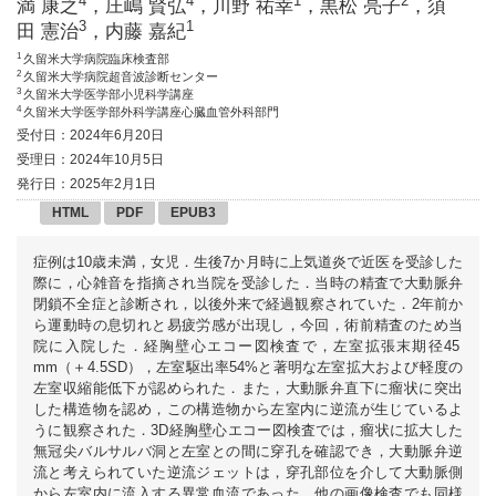
4
4
1
2
満 康之
，庄嶋 賢弘
，川野 祐幸
，黒松 亮子
，須
3
1
田 憲治
，内藤 嘉紀
1
久留米大学病院臨床検査部
2
久留米大学病院超音波診断センター
3
久留米大学医学部小児科学講座
4
久留米大学医学部外科学講座心臓血管外科部門
受付日：2024年6月20日
受理日：2024年10月5日
発行日：2025年2月1日
HTML
PDF
EPUB3
症例は10歳未満，女児．生後7か月時に上気道炎で近医を受診した
際に，心雑音を指摘され当院を受診した．当時の精査で大動脈弁
閉鎖不全症と診断され，以後外来で経過観察されていた．2年前か
ら運動時の息切れと易疲労感が出現し，今回，術前精査のため当
院に入院した．経胸壁心エコー図検査で，左室拡張末期径45
mm（＋4.5SD），左室駆出率54%と著明な左室拡大および軽度の
左室収縮能低下が認められた．また，大動脈弁直下に瘤状に突出
した構造物を認め，この構造物から左室内に逆流が生じているよ
うに観察された．3D経胸壁心エコー図検査では，瘤状に拡大した
無冠尖バルサルバ洞と左室との間に穿孔を確認でき，大動脈弁逆
流と考えられていた逆流ジェットは，穿孔部位を介して大動脈側
から左室内に流入する異常血流であった．他の画像検査でも同様