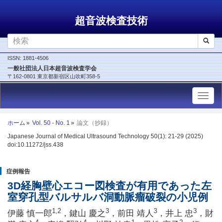
超音波検査技術
ISSN: 1881-4506
一般社団法人日本超音波検査学会
〒162-0801 東京都新宿区山吹町358-5
ホーム
Vol. 50 - No. 1
論文（抄録）
Japanese Journal of Medical Ultrasound Technology 50(1): 21-29 (2025)
doi:10.11272/jss.438
症例報告
3D経胸壁心エコー図検査が有用であった左
室穿孔型バルサルバ洞動脈瘤破裂の小児例
1,2
3
3
3
伊藤 慎一郎
，鍵山 慶之
，前田 靖人
，井上 忠
，財