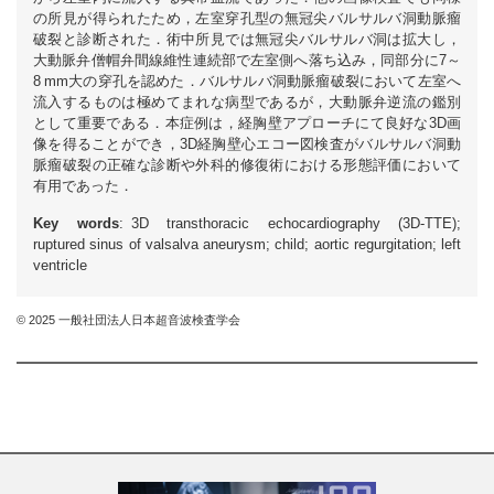
の所見が得られたため，左室穿孔型の無冠尖バルサルバ洞動脈瘤
破裂と診断された．術中所見では無冠尖バルサルバ洞は拡大し，
大動脈弁僧帽弁間線維性連続部で左室側へ落ち込み，同部分に7～
8 mm大の穿孔を認めた．バルサルバ洞動脈瘤破裂において左室へ
流入するものは極めてまれな病型であるが，大動脈弁逆流の鑑別
として重要である．本症例は，経胸壁アプローチにて良好な3D画
像を得ることができ，3D経胸壁心エコー図検査がバルサルバ洞動
脈瘤破裂の正確な診断や外科的修復術における形態評価において
有用であった．
Key words
: 3D transthoracic echocardiography (3D-TTE);
ruptured sinus of valsalva aneurysm; child; aortic regurgitation; left
ventricle
© 2025 一般社団法人日本超音波検査学会