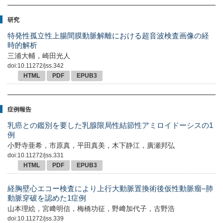
研究
特発性孤立性上腸間膜動脈解離における超音波検査画像の経
時的解析
三浦大輔，崎田光人
doi:10.11272/jss.342
HTML
PDF
EPUB3
症例報告
乳癌との鑑別を要した乳腺限局性結節性アミロイドーシスの1
例
小野寺亜希，市原真，平田真美，木下静江，廣瀬邦弘
doi:10.11272/jss.331
HTML
PDF
EPUB3
経胸壁心エコー検査により上行大動脈置換術後仮性動脈瘤–肺
動脈穿破を認めた1症例
山本理絵，宮﨑明信，梅橋功征，野﨑加代子，古野浩
doi:10.11272/jss.339