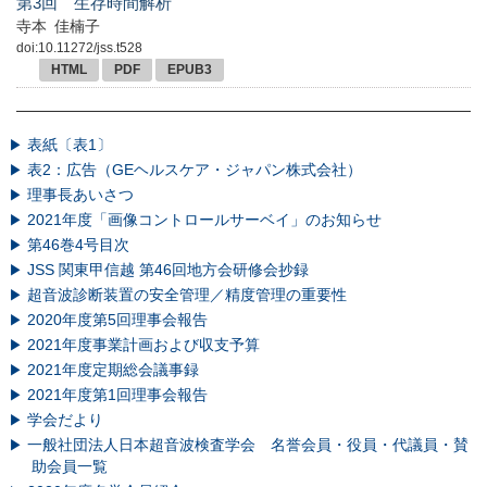
第3回 生存時間解析
寺本 佳楠子
doi:10.11272/jss.t528
HTML
PDF
EPUB3
表紙〔表1〕
表2：広告（GEヘルスケア・ジャパン株式会社）
理事長あいさつ
2021年度「画像コントロールサーベイ」のお知らせ
第46巻4号目次
JSS 関東甲信越 第46回地方会研修会抄録
超音波診断装置の安全管理／精度管理の重要性
2020年度第5回理事会報告
2021年度事業計画および収支予算
2021年度定期総会議事録
2021年度第1回理事会報告
学会だより
一般社団法人日本超音波検査学会 名誉会員・役員・代議員・賛
助会員一覧