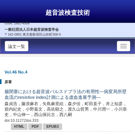
超音波検査技術
ISSN: 1881-4506
一般社団法人日本超音波検査学会
〒162-0801 東京都新宿区山吹町358-5
論文一覧
Vol.46 No.4
原著
腸閉塞における超音波パルスドプラ法の有用性―病変局所壁
血流のresistive index計測による虚血進展予測―
森貞浩，藤浪麻衣，矢島麻里絵，森夕佳，町田直子，井上知彦，
箭内紀史，小野嘉文，高佐顕之，渡久山哲男，中川潤一，小川恭
史，中山伸一，西山保比古，西八嗣
doi:10.11272/jss.333
HTML
PDF
EPUB3