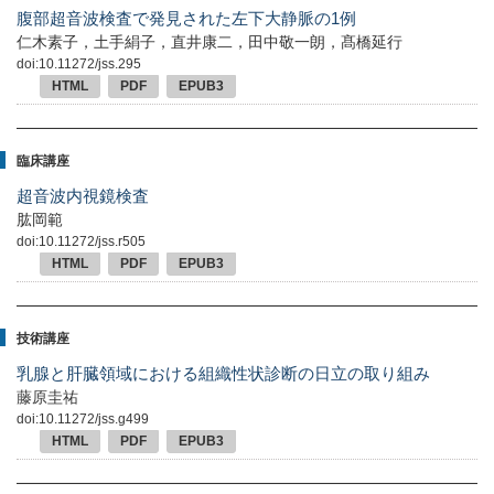
腹部超音波検査で発見された左下大静脈の1例
仁木素子，土手絹子，直井康二，田中敬一朗，髙橋延行
doi:10.11272/jss.295
HTML
PDF
EPUB3
臨床講座
超音波内視鏡検査
肱岡範
doi:10.11272/jss.r505
HTML
PDF
EPUB3
技術講座
乳腺と肝臓領域における組織性状診断の日立の取り組み
藤原圭祐
doi:10.11272/jss.g499
HTML
PDF
EPUB3