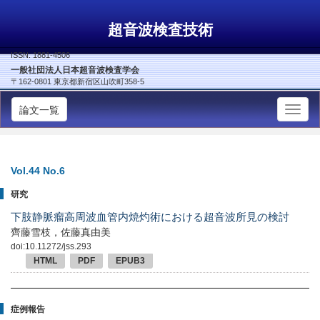
超音波検査技術
ISSN: 1881-4506
一般社団法人日本超音波検査学会
〒162-0801 東京都新宿区山吹町358-5
論文一覧
Vol.44 No.6
研究
下肢静脈瘤高周波血管内焼灼術における超音波所見の検討
齊藤雪枝，佐藤真由美
doi:10.11272/jss.293
HTML
PDF
EPUB3
症例報告