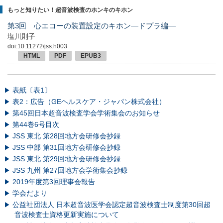
もっと知りたい！超音波検査のホンキのキホン
第3回 心エコーの装置設定のキホン—ドプラ編—
塩川則子
doi:10.11272/jss.h003
HTML
PDF
EPUB3
表紙〔表1〕
表2：広告（GEヘルスケア・ジャパン株式会社）
第45回日本超音波検査学会学術集会のお知らせ
第44巻6号目次
JSS 東北 第28回地方会研修会抄録
JSS 中部 第31回地方会研修会抄録
JSS 東北 第29回地方会研修会抄録
JSS 九州 第27回地方会学術集会抄録
2019年度第3回理事会報告
学会だより
公益社団法人 日本超音波医学会認定超音波検査士制度第30回超
音波検査士資格更新実施について